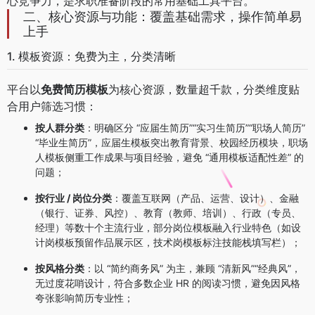
心竞争力，是求职准备阶段的常用基础工具平台。
二、核心资源与功能：覆盖基础需求，操作简单易
上手
1. 模板资源：免费为主，分类清晰
平台以
免费简历模板
为核心资源，数量超千款，分类维度贴
合用户筛选习惯：
按人群分类
：明确区分 “应届生简历”“实习生简历”“职场人简历”
“毕业生简历”，应届生模板突出教育背景、校园经历模块，职场
人模板侧重工作成果与项目经验，避免 “通用模板适配性差” 的
问题；
按行业 / 岗位分类
：覆盖互联网（产品、运营、设计）、金融
（银行、证券、风控）、教育（教师、培训）、行政（专员、
经理）等数十个主流行业，部分岗位模板融入行业特色（如设
计岗模板预留作品展示区，技术岗模板标注技能栈填写栏）；
按风格分类
：以 “简约商务风” 为主，兼顾 “清新风”“经典风”，
无过度花哨设计，符合多数企业 HR 的阅读习惯，避免因风格
夸张影响简历专业性；