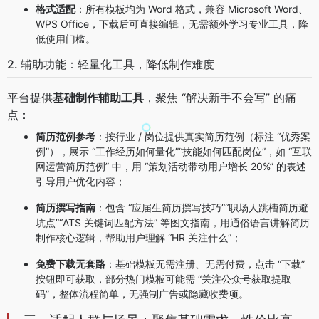
格式适配
：所有模板均为 Word 格式，兼容 Microsoft Word、
WPS Office，下载后可直接编辑，无需额外学习专业工具，降
低使用门槛。
2. 辅助功能：轻量化工具，降低制作难度
平台提供
基础制作辅助工具
，聚焦 “解决新手不会写” 的痛
点：
简历范例参考
：按行业 / 岗位提供真实简历范例（标注 “优秀案
例”），展示 “工作经历如何量化”“技能如何匹配岗位”，如 “互联
网运营简历范例” 中，用 “策划活动带动用户增长 20%” 的表述
引导用户优化内容；
简历撰写指南
：包含 “应届生简历撰写技巧”“职场人跳槽简历避
坑点”“ATS 关键词匹配方法” 等图文指南，用通俗语言讲解简历
制作核心逻辑，帮助用户理解 “HR 关注什么”；
免费下载无套路
：基础模板无需注册、无需付费，点击 “下载”
按钮即可获取，部分热门模板可能需 “关注公众号获取提取
码”，整体流程简单，无强制广告或隐藏收费项。