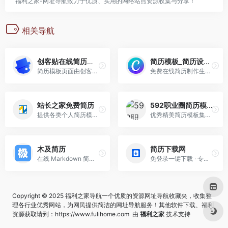
福利之家-网址导航致力于优质、实用的网络站点资源收集与分享！
相关导航
创客贴在线简历制作带模板
简历模板_简历设计模板 – Canva可画
简历模板页面由创客贴为您提供海量丰富的简历图片模板，您可以在线编辑修改模板，快速完成自己的简历，并且能够免费下载 PNG/JPG/PSD/PDF 等多种格式的简历
免费在线简历制作生成下载
站长之家免费简历
592职业圈简历模板
提供各类个人简历模板下载:个人简历封面 个人简历 简历模板 个人简历模板 求职简历模板 个人简历表格 英文简历 简历封面图片等素材。
优秀精美简历模板集合！word格式，均可免费下载！
木及简历
简历下载网
在线 Markdown 简历制作工具，以最简单的方式来写好简历，只需专注内容本身而无需关注排版
免登录一键下载 · 专业简历模板 · WORD格式可编辑 · 简约大方效率高
Copyright © 2025 福利之家导航一个优质的资源网址导航收藏夹，收集整
理各行业优秀网站，为网民提供简洁的网址导航服务！其他软件下载、福利
资源获取请到：
https://www.fulihome.com
由
福利之家
技术支持