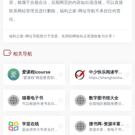
容，都属于合规合法，后期网页的内容如出现违规，可以直接
联系网站管理员进行删除，
福利之家-网址导航
不承担任何责
任。
福利之家-网址导航致力于优质、实用的网络站点资源收集与分享！
相关导航
爱课程icourse
中少快乐阅读平台(报刊+绘本)
“爱课程”网是教育部、财政部“十二五”期间启动实施的“高等学校本科教学质量与教学改革工程”委托高等教育出版社建设的高等教育课程资源共享平台。
https://shanghaishaoer.61re...
猫看电子书
数字图书馆大全
可以根据作者书名ISBN搜书的网站
全国地区都能免费注册的图书馆合集
学堂在线
搜书网-资源丰富，有电子书和随书光盘
是由清华大学牵头打造的在线学习平台，核心使命是将世界级优质教育推向未来
资源丰富，有电子书和随书光盘