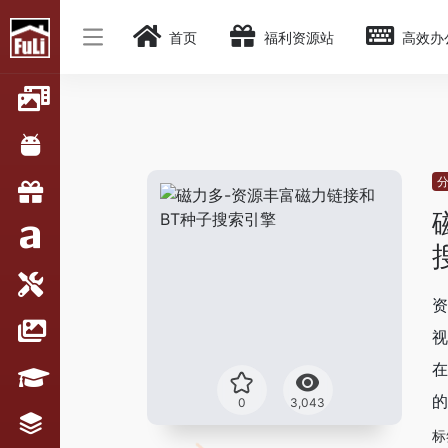
首页
福利资源站
高效办
资
视
在
的
0
3,043
标