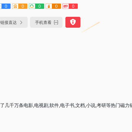
0
0
0
0
0
链接直达
手机查看
录了几千万条电影,电视剧,软件,电子书,文档,小说,考研等热门