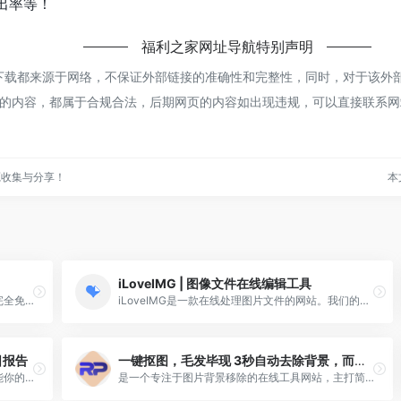
出率等！
福利之家网址导航
特别声明
下载都来源于网络，不保证外部链接的准确性和完整性，同时，对于该外
该网页上的内容，都属于合规合法，后期网页的内容如出现违规，可以直接联系
源收集与分享！
本文
iLoveIMG | 图像文件在线编辑工具
为PDF爱好者提供的PDF文件在线处理工具，完全免费、易于使用、丰富的PDF处理工具，包括：合并、拆分、压缩、转换、旋转和解锁PDF文件，以及给PDF文件添加水印的工具等。仅需几秒钟即可完成。
iLoveIMG是一款在线处理图片文件的网站。我们的服务完全免费，而且使用简便。网站的功能有：压缩图像文件、调整文件尺寸、裁剪文件，以及转换文件格式等！
日报告
一键抠图，毛发毕现 3秒自动去除背景，而且完全免费！
每日报告专注于各行业研究分析报告分享，赋能你的商业决策，一个行业报告大全网站，专注于金融行业、视频直播、电商零售、医疗行业和房产等等各行业研究分析报告分享，提供在线预览和下载到本地，下载需登录账号
是一个专注于图片背景移除的在线工具网站，主打简单高效的 AI 图像处理功能