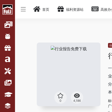
首页
福利资源站
高效办
一
业
分
本
标
0
4,186
广