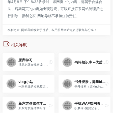
年4月8日 下午8:33收录时，该网页上的内容，都属于合规合
法，后期网页的内容如出现违规，可以直接联系网站管理员进
行删除，
福利之家-网址导航
不承担任何责任。
福利之家-网址导航致力于优质、实用的网络站点资源收集与分享！
相关导航
唐库学习
书籍知识库 – 优质mobi,azw3,TXT,PDF,epub格式电子书分享站
世界名著在线阅读，英汉对照，唐库分级阅读，长难句分析，双语逐句朗读，适合影子跟读法学习
vlog小站
书舟搜索，海量kindle电子书分享书舟搜索（kindle吧） – 免费的书舟搜索
一款专业的短视频运营交流平台
书舟搜索（原kindle吧）为kin...
新东方多媒体学习库
手机WAP端网页模板下载
新东方多媒体学习库是由新东方在线推出的“一站式”学习平台，该平台专为广大师生提供丰富、优质的新东方原汁原味培训课程，让广大师生能够尽享新东方激情、幽默教学风格的魅力，获得卓越的在线互动式学习体验，是广大师生考试、出国、充电、求职的首选学习资源。
织梦猫-需要登录，登录后免费下载，每日限量3个