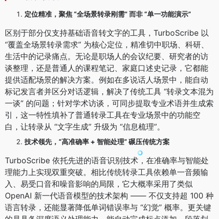
定位精准，聚焦 “全场景转录刚需” 而非 “单一功能演示”
区别于部分仅支持基础语音转文字的工具，TurboScribe 以
“覆盖全场景转录需求” 为核心定位，精准切中职场、科研、
生活中的记录痛点。无论是职场人的会议纪要、研究者的访
谈整理，还是普通人的课程笔记、家庭口述史记录，它都能
提供适配场景的解决方案。例如在多说话人场景中，能自动
标记发言者并区分对话逻辑，解决了传统工具 “转录文本混为
一谈” 的问题；针对学术访谈，可同步提取专业术语并生成索
引，这一特性填补了普通转录工具在专业场景中的功能空
白，让转录从 “文字生成” 升级为 “信息梳理”。
技术领先，“高准确率 + 智能处理” 碾压传统方案
TurboScribe 依托先进的语音识别技术，在准确率与智能处
理能力上实现双重突破。相比传统转录工具依赖单一音频输
入、易受口音和噪音影响的局限，它大概率采用了类似
OpenAI 新一代语音模型的技术架构 —— 不仅支持超 100 种
语言转录，还能显著降低单词错误率与 “幻觉” 概率。更关键