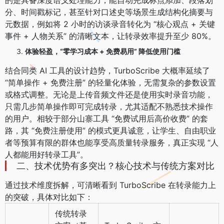
的是具备深度语义处理能力，能自动完成标点添加、段落划
分、时间戳标记，甚至针对口述史等场景生成结构化摘要与
元数据，例如将 2 小时的访谈录音转化为 “核心观点 + 关键
事件 + 人物关系” 的清晰文本，让转录效率提升至少 80%。
体验轻盈，“零学习成本 + 免费易用” 降低使用门槛
结合同类 AI 工具的设计趋势，TurboScribe 大概率延续了
“简单操作 + 免费注册” 的轻量化体验，无需复杂的参数设置
或格式调整。无论是上传音频文件还是使用实时录音功能，
只需几步简单操作即可完成转录，尤其适配不熟悉技术操作
的用户。相较于部分山寨工具 “免费试用后高价收费” 的套
路，其 “免费注册使用” 的模式更具诚意，让学生、自由职业
者等预算有限的群体也能享受高质量转录服务，真正实现 “人
人都能用好转录工具”。
二、技术优势有多突出？核心技术与传统方案对比
通过技术维度拆解，可清晰看到 TurboScribe 在转录能力上
的突破，具体对比如下：
传统转录