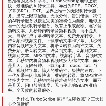
出准确的文本和字幕。TurboScribe是地球上最
快、最准确的AI转录工具。导出为PDF、DOCX、
字幕(SRT)、TXT。世界上唯一的无限制转录服
务。没有上限或配额。无限分钟。告别错误：我们
的AI转录服务以接近完美的准确性为自豪。地球上
唯一的无限制转录服务。没有上限或配额。逐字音
频转文本。几秒钟内转录音频和视频，而不是几
天。自动生成字幕和转录文本。免费开始转录。上
传音频和视频文件。下载准确文本和字幕。几秒钟
内将音频转换为文本。将语音转换为精准文本。免
费开始。语音转文本。语音到文本。音频到文本。
视频到文本。MP3到文本。视频转字幕。音频转文
本。几秒钟内将音频和视频转换为精准文本，而不
是几天。无限分钟。下载为pdf、docx、txt、字
幕。视频转字幕。惊人的准确性。极快的速度。下
一代AI带来闪电般快速、准确的转录。将MP3文件
转换为文本。几秒钟内获得准确的转录文本，而不
是几天。闪电般的速度。无与伦比的99.8%准确
率。全天候的转录服务。
一、为什么 TurboScribe 值得 “立即收藏”？三大核
心价值拆解