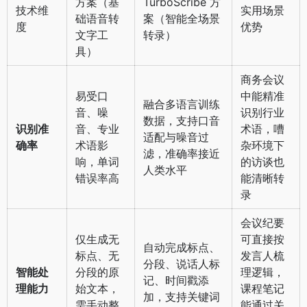
方案（基
TurboScribe 方
技术维
实用场景
础语音转
案（智能全场景
度
优势
文字工
转录）
具）
商务会议
易受口
中能精准
融合多语言训练
音、噪
识别行业
数据，支持口音
识别准
音、专业
术语，嘈
适配与噪音过
确率
术语影
杂环境下
滤，准确率接近
响，单词
的访谈也
人类水平
错误率高
能清晰转
录
会议纪要
仅生成无
可直接按
自动完成标点、
标点、无
发言人梳
分段、说话人标
智能处
分段的原
理逻辑，
记、时间戳添
理能力
始文本，
课程笔记
加，支持关键词
需手动整
能通过关