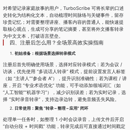
对希望记录家庭故事的用户，TurboScribe 可将长辈的口述
史转化为结构化文本，自动梳理时间脉络与关键事件，留存
珍贵记忆；对需要整理讲座、播客内容的普通人，能快速提
取核心观点，生成可分享的笔记摘要，甚至将外文播客转录
为中文文本，打破语言壁垒。
四、注册后怎么用？全场景高效实操指南
初始准备：根据场景选择转录模式
注册后首先明确使用场景，选择对应转录模式：若为会议 /
访谈，优先使用 “多说话人转录” 模式，提前设置发言人标签
（如 “主讲人”“参会者 A”），提升识别准确性；若为课程 / 讲
座，开启 “专业术语优化” 功能，可手动添加领域词汇（如
“人工智能”“机器学习”），减少识别误差；若为实时记录，选
择 “实时录音转录”，支持边录边转，避免音频丢失风险。
日常使用：聚焦 “转录 – 整理 – 应用” 闭环
处理单一任务时，如整理 1 小时会议录音，上传文件后开启
“自动分段 + 时间戳” 功能，转录完成后可直接通过时间戳定