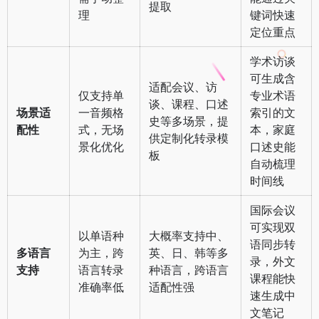
提取
理
键词快速
定位重点
学术访谈
可生成含
适配会议、访
仅支持单
专业术语
谈、课程、口述
场景适
一音频格
索引的文
史等多场景，提
配性
式，无场
本，家庭
供定制化转录模
景化优化
口述史能
板
自动梳理
时间线
国际会议
可实现双
以单语种
大概率支持中、
语同步转
多语言
为主，跨
英、日、韩等多
录，外文
支持
语言转录
种语言，跨语言
课程能快
准确率低
适配性强
速生成中
文笔记