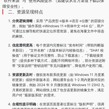
“软件来源” 与 “使用风险提示”（如建议从官方渠道下载以保
障安全性）。
二、资源呈现特点
分类逻辑清晰
：采用 “产品类型→版本→语言→位数” 的层级分
类，例如 “操作系统→Windows 11→简体中文→64 位”，用户
可通过左侧导航栏快速定位所需资源，避免在海量文件中筛选
的麻烦。
信息透明度高
：每个资源均完整标注 “发布时间”（帮助判断版
本新旧）、“文件名称”（含版本标识与校验信息）、“SHA1 校
验值”（用于验证文件完整性，防止下载篡改）、“下载链接类
型”（提供多种下载方式，适配不同网络环境），部分资源还附
带 “安装说明”“密钥说明”“常见问题解答”，降低用户使用门槛。
资源更新及时
：微软发布新系统更新（如 Windows 11 月度累
积更新）或软件新版本后，网站通常会在 1-2 周内更新对应的
镜像资源，例如 2024 年 9 月微软推送 Windows 11 23H2 九
月累积更新后，网站很快上线了包含该更新的镜像文件，满足
用户对 “最新版系统” 的需求。
合规性提示明确
：在资源页面显著位置标注 “版权声明”，强调