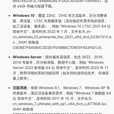
B8A7E6D3F2C74A8B9D6E1F3A2C4D5E6F7G8H9I0J，提
供 ed2k 和磁力链接下载。
Windows 10
：覆盖 22H2、21H2 等主流版本，区分消费者
版、商业版、LTSC 长期服务版（适合稳定性需求高的场景，
如工业设备、服务器），例如 “Windows 10 LTSC 2021 64 位
简体中文”，发布时间 2022 年 1 月，文件名为 zh-
cn_windows_10_enterprise_ltsc_2021_x64_dvd_033b7312.is
o，SHA1 校验值
C9D8E7F6A5B4C3D2E1F0A9B8C7D6E5F4G3H2I1J0。
Windows Server
：面向服务器场景，包含 2022、2019、
2016 等版本，区分标准版、数据中心版，例如 “Windows
Server 2022 标准版 64 位 简体中文”，发布时间 2023 年 11
月，附带详细的系统功能说明（如支持的虚拟化技术、存储容
量上限等）。
旧版系统
：保留 Windows 8.1、Windows 7、Windows XP 等
经典版本，满足旧设备兼容需求，例如 “Windows 7 旗舰版 64
位 简体中文”，发布时间 2011 年 10 月，文件名为
cn_windows_7_ultimate_with_sp1_x64_dvd_u_677408.iso，
SHA1 校验值