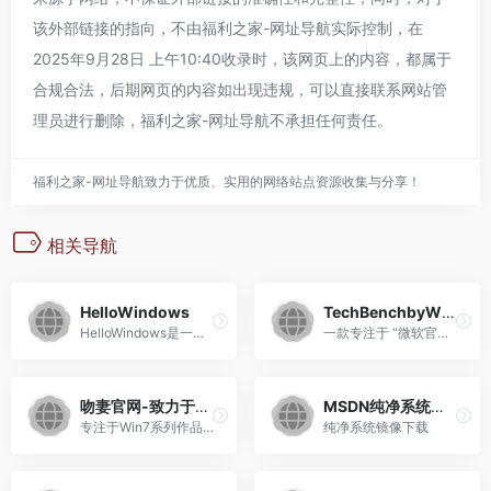
该外部链接的指向，不由
福利之家-网址导航
实际控制，在
2025年9月28日 上午10:40收录时，该网页上的内容，都属于
合规合法，后期网页的内容如出现违规，可以直接联系网站管
理员进行删除，
福利之家-网址导航
不承担任何责任。
福利之家-网址导航致力于优质、实用的网络站点资源收集与分享！
相关导航
HelloWindows
TechBenchbyWZT（原版系统）
HelloWindows是一个完整精校 完整 极致 Windows系统下载仓储站
一款专注于 “微软官方文件直连提取” 的工具型平台
吻妻官网-致力于做最好用的win7系统
MSDN纯净系统WIN
专注于Win7系列作品是吻妻出品(newxitong.com),一直专注于win7,致力于分享最新最好用的Windows7纯净旗舰版系统下载,而吻妻是一位有态度,有原则的不随波逐流的系统爱好者。
纯净系统镜像下载