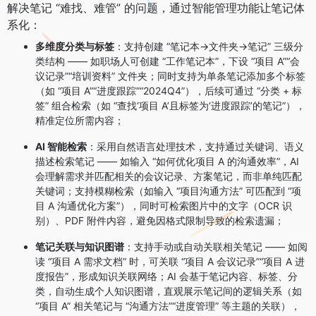
解决笔记 “难找、难管” 的问题，通过智能管理功能让笔记体
系化：
多维度分类与标签
：支持创建 “笔记本→文件夹→笔记” 三级分
类结构 —— 如职场人可创建 “工作笔记本”，下设 “项目 A”“会
议记录”“培训资料” 文件夹；同时支持为单条笔记添加多个标签
（如 “项目 A”“进度跟踪”“2024Q4”），后续可通过 “分类 + 标
签” 组合检索（如 “查找‘项目 A’且标签为‘进度跟踪’的笔记”），
精准定位所需内容；
AI 智能检索
：采用自然语言处理技术，支持通过关键词、语义
描述检索笔记 —— 如输入 “如何优化项目 A 的沟通效率”，AI
会理解需求并匹配相关的会议记录、方案笔记，而非单纯匹配
关键词；支持模糊检索（如输入 “项目沟通方法” 可匹配到 “项
目 A 沟通优化方案”），同时可检索图片中的文字（OCR 识
别）、PDF 附件内容，避免因格式限制导致的检索遗漏；
笔记关联与知识图谱
：支持手动或自动关联相关笔记 —— 如阅
读 “项目 A 需求文档” 时，可关联 “项目 A 会议记录”“项目 A 进
度报告”，形成知识关联网络；AI 会基于笔记内容、标签、分
类，自动生成个人知识图谱，直观展示笔记间的逻辑关系（如
“项目 A” 相关笔记与 “沟通方法”“进度管理” 等主题的关联），