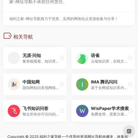
家-网址导航
不承担任何责任。
福利之家-网址导航致力于优质、实用的网络站点资源收集与分享！
相关导航
无涯·问知
语雀
集智能搜索、知识库管理和多格式文件支持于一体的综合性平台
云端知识库，在线文档编辑与协同工具
中国知网
IMA 腾讯问问
国知网知识发现网络平台—面向海内外读者提供中国学术文献、外文文献、学位论文、报纸、会议、年鉴、工具书等各类资源统一检索、统一导航、在线阅读和下载服务。涵盖基础科学、文史哲、工程科技、社会科学、农业、经济与管理科学、医药卫生、信息科技等十大领域。
基于全网或知识库内容，为你答疑解惑、创作内容
飞书知识问答
WisPaper学术搜索
整合所有你可访问的资料，AI搜索生成回答
免费使用，需要注册，复旦大学研发，支持在线检索高质量文献
Copyright © 2025 福利之家导航一个优质的资源网址导航收藏夹，收集整