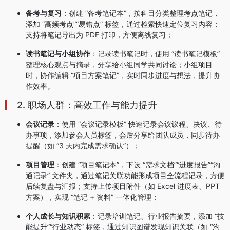
备考与复习
：创建 “备考笔记本”，按科目分类整理考点笔记，
添加 “高频考点”“易错点” 标签，通过检索快速定位复习内容；
支持将笔记导出为 PDF 打印，方便离线复习；
读书笔记与小组协作
：记录读书笔记时，使用 “读书笔记模板”
整理核心观点与摘录，分享给小组同学共同讨论；小组项目
时，协作编辑 “项目方案笔记”，实时同步进度与想法，提升协
作效率。
2. 职场人群：高效工作与能力提升
会议记录
：使用 “会议记录模板” 快速记录会议议程、决议、待
办事项，添加参会人员标签，会后分享给团队成员，同步待办
提醒（如 “3 天内完成需求确认”）；
项目管理
：创建 “项目笔记本”，下设 “需求文档”“进度报告”“沟
通记录” 文件夹，通过笔记关联功能形成项目全流程记录，方便
后续复盘与汇报；支持上传项目附件（如 Excel 进度表、PPT
方案），实现 “笔记 + 资料” 一体化管理；
个人成长与知识积累
：记录培训笔记、行业报告摘要，添加 “技
能提升”“行业动态” 标签，通过知识图谱发现知识关联（如 “沟