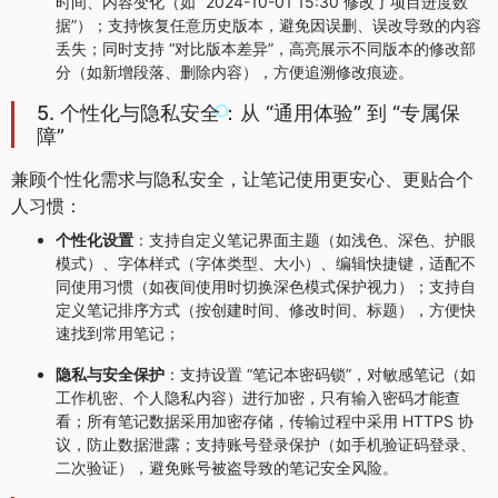
时间、内容变化（如 “2024-10-01 15:30 修改了项目进度数
据”）；支持恢复任意历史版本，避免因误删、误改导致的内容
丢失；同时支持 “对比版本差异”，高亮展示不同版本的修改部
分（如新增段落、删除内容），方便追溯修改痕迹。
5. 个性化与隐私安全：从 “通用体验” 到 “专属保
障”
兼顾个性化需求与隐私安全，让笔记使用更安心、更贴合个
人习惯：
个性化设置
：支持自定义笔记界面主题（如浅色、深色、护眼
模式）、字体样式（字体类型、大小）、编辑快捷键，适配不
同使用习惯（如夜间使用时切换深色模式保护视力）；支持自
定义笔记排序方式（按创建时间、修改时间、标题），方便快
速找到常用笔记；
隐私与安全保护
：支持设置 “笔记本密码锁”，对敏感笔记（如
工作机密、个人隐私内容）进行加密，只有输入密码才能查
看；所有笔记数据采用加密存储，传输过程中采用 HTTPS 协
议，防止数据泄露；支持账号登录保护（如手机验证码登录、
二次验证），避免账号被盗导致的笔记安全风险。