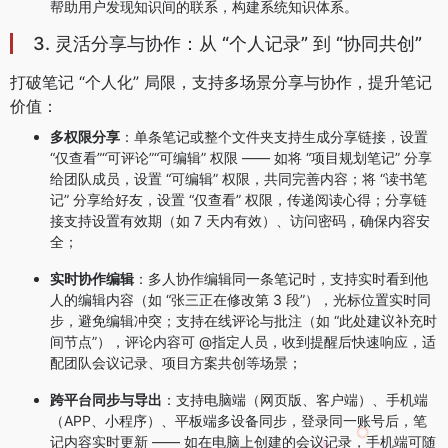
帮助用户发现知识间的联系，构建系统知识体系。
3. 灵活分享与协作：从 “个人记录” 到 “协同共创”
打破笔记 “个人化” 局限，支持多场景分享与协作，提升笔记
价值：
多权限分享
：单条笔记或整个文件夹支持生成分享链接，设置
“仅查看”“可评论”“可编辑” 权限 —— 如将 “项目规划笔记” 分享
给团队成员，设置 “可编辑” 权限，共同完善内容；将 “读书笔
记” 分享给好友，设置 “仅查看” 权限，传递阅读心得；分享链
接支持设置有效期（如 7 天内有效）、访问密码，确保内容安
全；
实时协作编辑
：多人协作编辑同一条笔记时，支持实时看到他
人的编辑内容（如 “张三正在修改第 3 段”），光标位置实时同
步，避免编辑冲突；支持在线评论与批注（如 “此处建议补充时
间节点”），评论内容可 @指定人员，收到提醒后快速响应，适
配团队会议记录、项目方案共创等场景；
跨平台同步与导出
：支持电脑端（网页版、客户端）、手机端
（APP、小程序）、平板端多设备同步，登录同一账号后，笔
记内容实时更新 —— 如在电脑上创建的会议记录，手机端可随