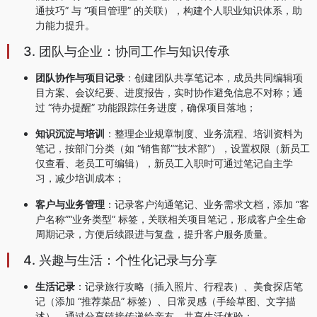
通技巧” 与 “项目管理” 的关联），构建个人职业知识体系，助
力能力提升。
3. 团队与企业：协同工作与知识传承
团队协作与项目记录
：创建团队共享笔记本，成员共同编辑项
目方案、会议纪要、进度报告，实时协作避免信息不对称；通
过 “待办提醒” 功能跟踪任务进度，确保项目落地；
知识沉淀与培训
：整理企业规章制度、业务流程、培训资料为
笔记，按部门分类（如 “销售部”“技术部”），设置权限（新员工
仅查看、老员工可编辑），新员工入职时可通过笔记自主学
习，减少培训成本；
客户与业务管理
：记录客户沟通笔记、业务需求文档，添加 “客
户名称”“业务类型” 标签，关联相关项目笔记，形成客户全生命
周期记录，方便后续跟进与复盘，提升客户服务质量。
4. 兴趣与生活：个性化记录与分享
生活记录
：记录旅行攻略（插入照片、行程表）、美食探店笔
记（添加 “推荐菜品” 标签）、日常灵感（手绘草图、文字描
述），通过分享链接传递给亲友，共享生活体验；