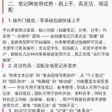
二、笔记网使用优势：易上手、高灵活、强适
配
1. 操作门槛低：零基础也能快速上手
平台界面简洁直观，核心功能（创建笔记、分类、分享）均
采用 “一步操作” 逻辑 —— 如创建笔记只需点击 “新建” 按
钮，选择类型即可开始编辑；分类整理通过拖拽即可完成，
无需学习复杂操作；无论是学生、职场新人，还是中老年用
户，都能在几分钟内掌握基础使用方法，真正实现 “会打字就
能用”。
2. 灵活性高：适配全场景记录需求
从 “简单文本记录” 到 “复杂思维导图创作”，从 “个人笔记”
到 “团队协作”，从 “电脑端” 到 “移动端”，功能覆盖全场景需
求 —— 学生可用于课堂笔记、备考整理；职场人可用于会议
记录、项目规划；团队可用于协作共创、资料共享；同时支
持自定义功能（如模板、标签），用户可根据自身需求调整
使用方式，避免 “功能冗余” 或 “功能不足”。
3. 知识沉淀效果好：从 “记录” 到 “体系化”