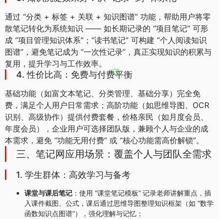
通过 “分类 + 标签 + 关联 + 知识图谱” 功能，帮助用户将零
散笔记转化为系统知识 —— 如长期记录的 “项目笔记” 可形
成 “项目管理知识体系”；“读书笔记” 可构建 “个人阅读知识
图谱”，避免笔记成为 “一次性记录”，真正实现知识的积累与
复用，提升学习与工作效率。
4. 性价比高：免费与付费平衡
基础功能（如富文本笔记、分类管理、基础分享）完全免
费，满足个人用户日常需求；高阶功能（如思维导图、OCR
识别、高级协作）提供付费套餐，价格亲民（如月度会员、
年度会员），企业用户可选择团队版，兼顾个人与企业的成
本需求，避免 “功能无用付费” 或 “核心功能需高价解锁”。
三、笔记网应用场景：覆盖个人与团队全需求
1. 学生群体：高效学习与备考
课堂与课后笔记
：使用 “课堂笔记模板” 记录老师讲解重点，插
入课件截图、公式，课后通过思维导图整理知识框架（如 “数学
函数知识点图谱”），强化理解与记忆；