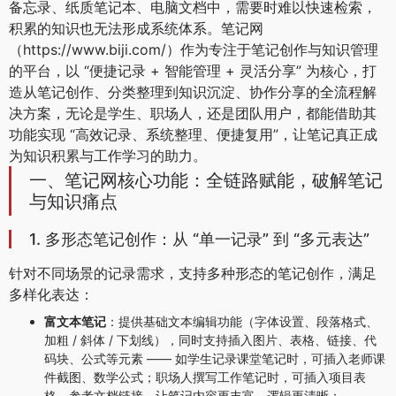
备忘录、纸质笔记本、电脑文档中，需要时难以快速检索，
积累的知识也无法形成系统体系。笔记网
（https://www.biji.com/）作为专注于笔记创作与知识管理
的平台，以 “便捷记录 + 智能管理 + 灵活分享” 为核心，打
造从笔记创作、分类整理到知识沉淀、协作分享的全流程解
决方案，无论是学生、职场人，还是团队用户，都能借助其
功能实现 “高效记录、系统整理、便捷复用”，让笔记真正成
为知识积累与工作学习的助力。
一、笔记网核心功能：全链路赋能，破解笔记
与知识痛点
1. 多形态笔记创作：从 “单一记录” 到 “多元表达”
针对不同场景的记录需求，支持多种形态的笔记创作，满足
多样化表达：
富文本笔记
：提供基础文本编辑功能（字体设置、段落格式、
加粗 / 斜体 / 下划线），同时支持插入图片、表格、链接、代
码块、公式等元素 —— 如学生记录课堂笔记时，可插入老师课
件截图、数学公式；职场人撰写工作笔记时，可插入项目表
格、参考文档链接，让笔记内容更丰富、逻辑更清晰；