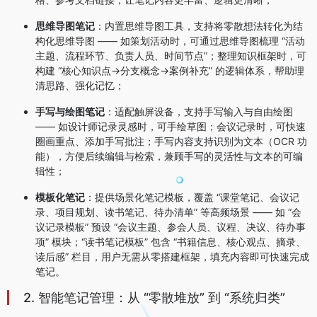
思维导图笔记
：内置思维导图工具，支持将零散想法转化为结
构化思维导图 —— 如策划活动时，可通过思维导图梳理 “活动
主题、流程环节、负责人员、时间节点”；整理知识框架时，可
构建 “核心知识点→分支概念→案例补充” 的逻辑体系，帮助理
清思路、强化记忆；
手写与绘图笔记
：适配触屏设备，支持手写输入与自由绘图
—— 如设计师记录灵感时，可手绘草图；会议记录时，可快速
圈画重点、添加手写批注；手写内容支持识别为文本（OCR 功
能），方便后续编辑与检索，兼顾手写的灵活性与文本的可编
辑性；
模板化笔记
：提供场景化笔记模板，覆盖 “课堂笔记、会议记
录、项目规划、读书笔记、待办清单” 等高频场景 —— 如 “会
议记录模板” 预设 “会议主题、参会人员、议程、决议、待办事
项” 模块；“读书笔记模板” 包含 “书籍信息、核心观点、摘录、
读后感” 栏目，用户无需从零搭建框架，填充内容即可快速完成
笔记。
2. 智能笔记管理：从 “零散堆放” 到 “系统归类”