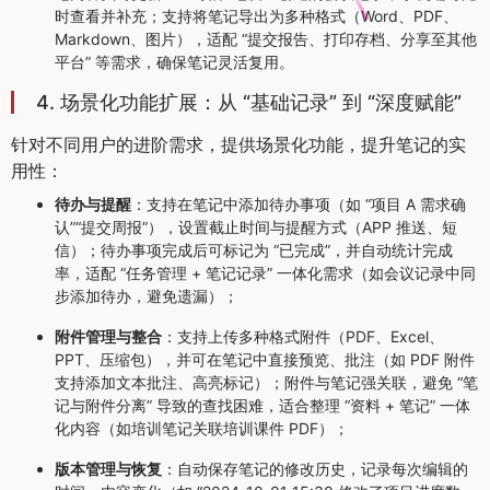
时查看并补充；支持将笔记导出为多种格式（Word、PDF、
Markdown、图片），适配 “提交报告、打印存档、分享至其他
平台” 等需求，确保笔记灵活复用。
4. 场景化功能扩展：从 “基础记录” 到 “深度赋能”
针对不同用户的进阶需求，提供场景化功能，提升笔记的实
用性：
待办与提醒
：支持在笔记中添加待办事项（如 “项目 A 需求确
认”“提交周报”），设置截止时间与提醒方式（APP 推送、短
信）；待办事项完成后可标记为 “已完成”，并自动统计完成
率，适配 “任务管理 + 笔记记录” 一体化需求（如会议记录中同
步添加待办，避免遗漏）；
附件管理与整合
：支持上传多种格式附件（PDF、Excel、
PPT、压缩包），并可在笔记中直接预览、批注（如 PDF 附件
支持添加文本批注、高亮标记）；附件与笔记强关联，避免 “笔
记与附件分离” 导致的查找困难，适合整理 “资料 + 笔记” 一体
化内容（如培训笔记关联培训课件 PDF）；
版本管理与恢复
：自动保存笔记的修改历史，记录每次编辑的