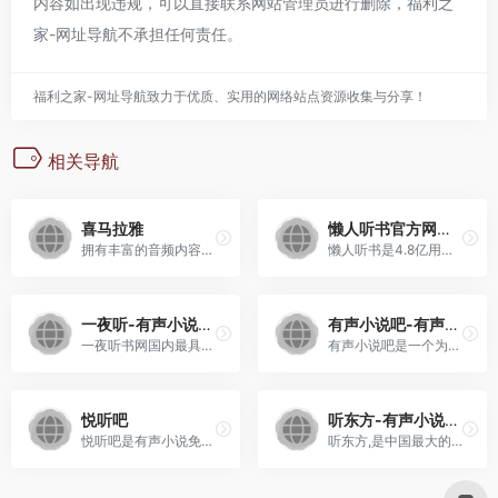
内容如出现违规，可以直接联系网站管理员进行删除，
福利之
家-网址导航
不承担任何责任。
福利之家-网址导航致力于优质、实用的网络站点资源收集与分享！
相关导航
喜马拉雅
懒人听书官方网站 – 懒人听书，知名有声阅读平台，身边的有声图书馆
拥有丰富的音频内容生态，音...
懒人听书是4.8亿用户选择的综...
一夜听-有声小说，在线收听，轻轻松松免费听书
有声小说吧-有声小说,有声小说打包下载,评书网,在线收听,有声下吧 –
一夜听书网国内最具影响力的...
有声小说吧是一个为您免费提...
悦听吧
听东方-有声小说在线收听_有声读物mp3_儿童睡前故事
悦听吧是有声小说免费声音内容分享平台, 为您找到每一天的精神食粮!
听东方,是中国最大的有声小说...