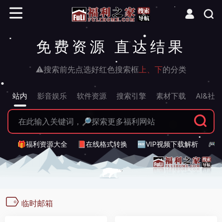
免费资源 直达结果
⚠搜索前先点选好红色搜索框
上、下
的分类
站内
影音娱乐
软件资源
搜索引擎
素材下载
AI&社
🎁福利资源大全
📕在线格式转换
🆓VIP视频下载解析
🎮
临时邮箱