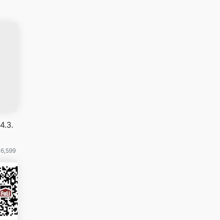
4.3.
6,599