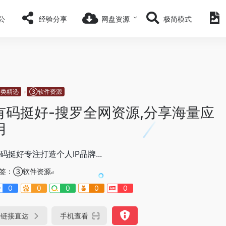
公
经验分享
网盘资源
极简模式
分类精选
③软件资源
有码挺好-搜罗全网资源,分享海量应
用
码挺好专注打造个人IP品牌...
签：
③软件资源
0
0
0
0
0
链接直达
手机查看