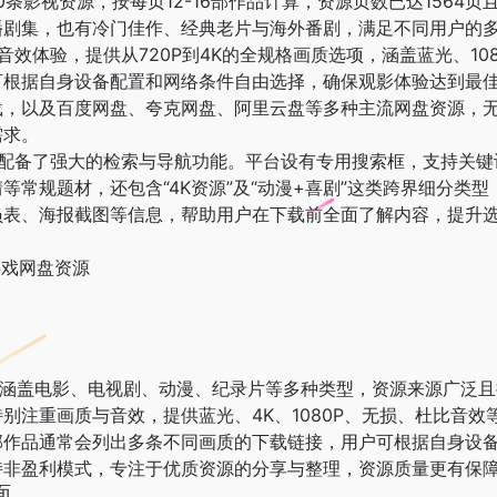
0条影视资源，按每页12-16部作品计算，资源页数已达156
播剧集，也有冷门佳作、经典老片与海外番剧，满足不同用户的
质与音效体验，提供从720P到4K的全规格画质选项，涵盖蓝光、1
可根据自身设备配置和网络条件自由选择，确保观影体验达到最
，以及百度网盘、夸克网盘、阿里云盘等多种主流网盘资源，无
需求。
ub 配备了强大的检索与导航功能。平台设有专用搜索框，支持关
等常规题材，还包含“4K资源”及“动漫+喜剧”这类跨界细分类
员表、海报截图等信息，帮助用户在下载前全面了解内容，提升
游戏网盘资源
视资源，涵盖电影、电视剧、动漫、纪录片等多种类型，资源来源广
别注重画质与音效，提供蓝光、4K、1080P、无损、杜比音
部作品通常会列出多条不同画质的下载链接，用户可根据自身设
持非盈利模式，专注于优质资源的分享与整理，资源质量更有保
面