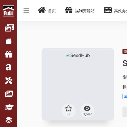
首页
福利资源站
高效办
影
标
0
3,567