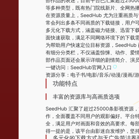
部作品的表述，目前平台已汇聚超过2500
等多种类型，既有热门院线新片、全网热
在资源质量上，SeedHub 尤为注重画
常会列出多条不同画质的下载链接，用户
多元化下载方式，涵盖磁力链接、迅雷下载
面快速获取，满足不同网络环境下的下载
为帮助用户快速定位目标资源，SeedH
有细分分类栏，不仅涵盖惊悚、动作、爱情
部作品页面还会展示详细的剧情简介、演
一键访问：SeedHub官网入口
资源分享：电子书/电影/音乐/动漫/漫画/
功能特点
丰富的资源库与高画质选项
SeedHub 汇聚了超过25000条影
作，全面覆盖不同用户的观影偏好。平台特
全，满足用户对画面和音效的高要求。每
得一提的是，该平台由影迷自发维护，坚
多元化的下载方式与无广告简洁界