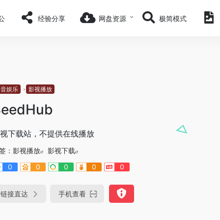
公
经验分享
网盘资源
极简模式
影音娱乐
影视播放
SeedHub
视下载站，不提供在线播放
签：
影视播放
影视下载
0
0
0
0
0
链接直达
手机查看