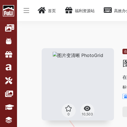
首页
福利资源站
高效办
在
标
0
10,503