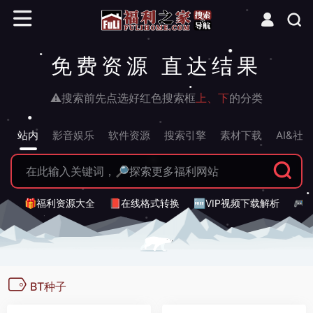
免费资源 直达结果
⚠搜索前先点选好红色搜索框
上、下
的分类
站内
影音娱乐
软件资源
搜索引擎
素材下载
AI&社
🎁福利资源大全
📕在线格式转换
🆓VIP视频下载解析
🎮
BT种子