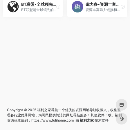
BT联盟-全球领先的BT种子与磁力链接搜索网站
磁力多-资源丰富磁力链接和BT种子搜索引擎
BT联盟是全球领先的BT种子与磁力链接搜索网站，让用户在DHT网络的海量数据中快速搜索到全网最新的磁力链接。
资源丰富磁力链接和BT种子搜索引擎, 收录了几千万条电影,电视剧,软件,电子书,文档,小说,考研等热门磁力链接资源，您可以在这里快速找到需要的磁力链接资源开始下载，马上开始愉快的……
Copyright © 2025 福利之家导航一个优质的资源网址导航收藏夹，收集整
理各行业优秀网站，为网民提供简洁的网址导航服务！其他软件下载、福利
资源获取请到：
https://www.fulihome.com
由
福利之家
技术支持