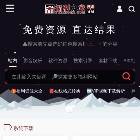
免费资源 直达结果
⚠搜索前先点选好红色搜索框
上、下
的分类
站内
影音娱乐
软件资源
搜索引擎
素材下载
AI&社
🎁福利资源大全
📕在线格式转换
🆓VIP视频下载解析
🎮
系统下载