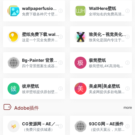
wallpaperfusion 壁纸
WallHere壁纸
免费下载各种尺寸壁纸，同一张可选不同十几种尺寸对应不同分辨率手机电脑
全球知名的免费高清壁纸分享平台
壁纸免费下载 wallspic
致美化 – 视觉美化研究平台
这是一个完全免费并且不需要登录的壁纸下载网站
致美化是国内专注于视觉美化的研究及交流平台，聚集了超过50万的活跃用户，你可以在此个性化你的设备，探索及下载丰富多彩的电脑主题、壁纸、图标、皮肤等酷炫的美化素材及教程。
Bg-Painter 背景图案生成
极简壁纸
四个背景图案生成器，每个工具生成的风格均不一样，有需要的小伙伴请自行体验。
极简壁纸,4K高清电脑桌面壁纸...
彼岸壁纸
美桌网|美桌壁纸
彼岸壁纸提供原创壁纸,高清电...
美桌网提供多款电脑主题、桌...
Adobe插件
more
CG资源网－AE／PR插件
93CG网－AE插件
（免费只提供城通）
（提供天翼云，大部分免费）