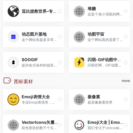
堆糖
逗比拯救世界–专业的表情包搜索网站
这是个很小清新的网站，有图...
动态图片基地
动图宇宙
这个网站有超多非常文艺的动...
这个网站真的是爱了，动图都...
SOOGIF
闪萌-GIF动图中文搜索引擎
提供各式各样的搞笑、明星、...
闪萌官网，GIF动图中文搜索引...
图标素材
more
Emoji表情大全
极像素
专业Emoji表情库，提供所有Emoji含义、Unicode，本站还提供复合Emoji的拆分和换肤功能，方便快捷。另外还提供海量的Emoji表情成语。所有的Emoji和Emoji表情成语都支持一键复制、分类浏览、智能搜索。
超高像素看世界
Vectorlcons矢量图标
Emoji大全 | Emoji表情符号词典 | Emojiall简体中文官方网站
彩色形状的数千个矢量图标
我们专注于Unicode表情符号，提供清晰的含义、使用示例、一键复制、高清/矢量素材以及高级搜索功能。借助AI和大数据，您将获得排行榜、趋势图、情感分析和语言学研究，助您深入探索表情符号的世界。