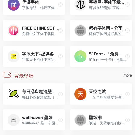
优设字体
字魂网-字体下载_免费字体下载_商用字体设计定制-
字体导航 - 优设字体导航 - ...
可以在线预览-字魂网(izihun.com)是提供商...
FREE CHINESE FONTS
稀有字体网 – 分享稀有字体下载的网站
免费中文字体下载网站，网站...
稀有字体网是经典的字体库下...
字体天下-提供各类字体的免费下载和在线预览服务
51Font -「免费字体发布平台」为您第一时间发布商用免费字体开源字体
字体天下提供中文字体、手写...
51font-一个专门收集全球高精...
背景壁纸
more
每日必应超清壁纸（4K）
天空之城
每日必应超清壁纸（4K）
一个全球航拍爱好者和专业摄影师的作品社区，内置丰富多样的摄影作品和航拍攻略，类型主要包括自然、城市、运动、人物等，可根据标签里的分类进行相应的查找筛选，全部都是超高清，带领换个视角看世界。
wallhaven 壁纸
壁纸湖
Wallhaven 是一个国外高人气的高清壁纸资源站，因其庞大的数据库和极高的图片质量而广受欢迎。平台聚合了数十万张超清壁纸，涵盖科幻、自然风景、动漫、游戏、抽象艺术、城市建筑
纸湖，为壁纸控们挖掘宝藏手机壁纸。壁纸采集，优质壁纸获取，时刻follow最新的手机壁纸。壁纸湖唯一官网，没有APP