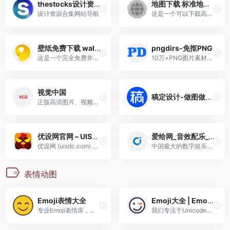
thestocks设计资源合集
地图下载 标准地图服务
设计资源合集网站导航
这是一个可以下载高清地图的网站
壁纸免费下载 wallspic
pngdirs-免抠PNG
这是一个完全免费并且不需要登录的壁纸下载网站
10万+PNG图片素材免费下载，透明背景图片，无需抠图
视觉中国
稿定设计-做图做视频必备_在线设计神器_海量版权素材模板
正版高清图片、视频、音乐、字体下载—商业图片下载网站
优设网官网 – UISDC – 国内专业设计师平台 – 看设计文章，学AIGC教程，找灵感素材，尽在优设网！
爱给网_音效配乐_3D模型_视频素材_免费下载
优设网 (uisdc.com) 是国内设...
中国最大的数字娱乐免费素材...
表情动图
Emoji表情大全
Emoji大全 | Emoji表情符号词典 | Emojiall简体中文官方网站
专业Emoji表情库，提供所有Emoji含义、Unicode，本站还提供复合Emoji的拆分和换肤功能，方便快捷。另外还提供海量的Emoji表情成语。所有的Emoji和Emoji表情成语都支持一键复制、分类浏览、智能搜索。
我们专注于Unicode表情符号，提供清晰的含义、使用示例、一键复制、高清/矢量素材以及高级搜索功能。借助AI和大数据，您将获得排行榜、趋势图、情感分析和语言学研究，助您深入探索表情符号的世界。