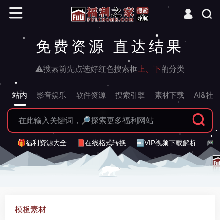
免费资源 直达结果
⚠搜索前先点选好红色搜索框
上、下
的分类
站内
影音娱乐
软件资源
搜索引擎
素材下载
AI&社
🎁福利资源大全
📕在线格式转换
🆓VIP视频下载解析
🎮
模板素材