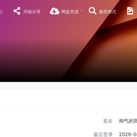
公
经验分享
网盘资源
极简模式
签名
帅气的
7
最后登录
2026-08